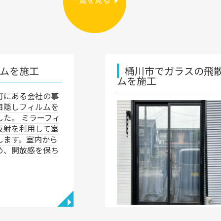
桶川市でガラスの飛散防止と目隠し
ムを施工
本日は、桶川
と目隠し対策
ィルムを施工さ
回施工させて
視透過率が約3
ミラータイプと
…
◥