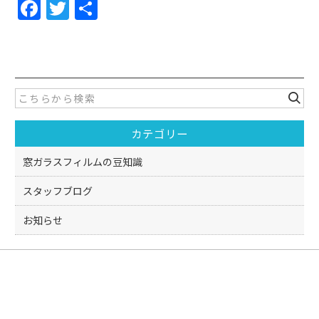
F
T
共
a
w
有
c
itt
e
er
b
o
カテゴリー
o
k
窓ガラスフィルムの豆知識
スタッフブログ
お知らせ